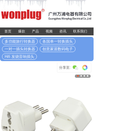
首页
爆款
产品
视频
咨讯
联系我们
多功能旅行转换器
各国单一转换插头
一对一插头转换器
创意家居数码电子
Hifi 发烧音响插头
分享至: