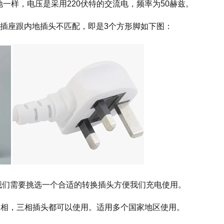
地一样，电压是采用
220伏特的交流电，频率为50赫兹。
插座跟内地插头不匹配
，即是
3个方形脚
如下图：
地址：广州市增城新塘镇夏埔村温涌路21号花基工业园万浦电器
电话：4000114138
邮箱：gzwp7@wonplug.cn
版权所有：广州万浦电器有限公司
备案号：粤ICP备16081324号-1
我们需要挑选一个合适的转换插头方便我们充电使用。
二相，三相插头都可以使用。适用多个国家地区使用。