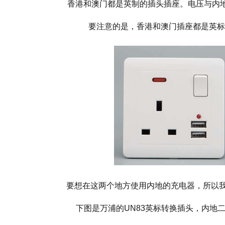
香港和澳门
都是英制的插头插座。电压与内
要注意的是，香港
和澳门
插座
都是英标
要
想在
这两个地方
使用
内地
的充电器，
所以
下图是万浦的
UN83
英标转换插头，内地