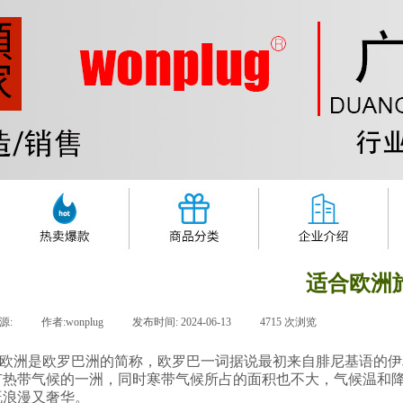
适合欧洲
源:
|
作者:
wonplug
|
发布时间:
2024-06-13
|
4715
次浏览
|
欧洲是欧罗巴洲的简称，欧罗巴一词据说最初来自腓尼基语的伊
有热带气候的一洲，同时寒带气候所占的面积也不大，气候温和
既浪漫又奢华。