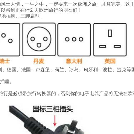
风土人情，一生之中，一定要来一次欧洲之旅，才算完美。这
可以帮到正在计划去欧洲旅行的朋友们！
接地插脚、三脚扁型。
地址：广州市增城新塘镇夏埔村温涌路21号花基工业园万浦电器
电话：4000114138
邮箱：gzwp7@wonplug.cn
版权所有：广州万浦电器有限公司
备案号：粤ICP备16081324号-1
、德国、法国、卢森堡、荷兰、冰岛、匈牙利、波拉、捷克等
插座。
旅行是必须带旅行转换器的，否则你的电子电器产品将无法在欧