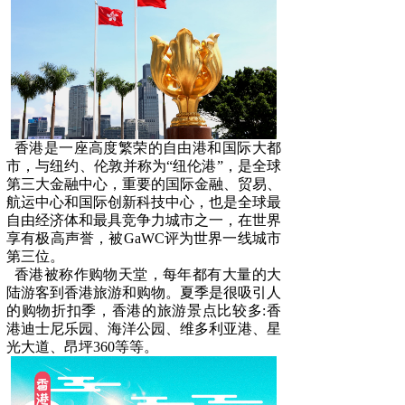
香港是一座高度繁荣的
自由港
和
国际大都
市
，与纽约、伦敦并称为“
纽伦港
”，是全球
第三大
金融中心
，重要的国际金融、贸易、
航运中心和
国际创新科技中心
，也是全球最
自由经济体和最具竞争力城市之一，在世界
享有极高声誉，被GaWC评为
世界一线城市
第三位。
香港被称作
购物天堂
，每年都有大量的大
陆游客到香港旅游和购物。夏季是很吸引人
的购物折扣季，香港的旅游景点比较多:
香
港迪士尼乐园
、海洋公园、
维多利亚港
、星
光大道、
昂坪360
等等。