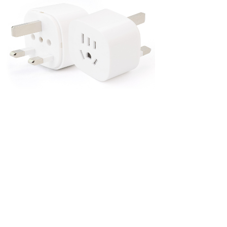
万浦这款英式转换插头：
WP-UN83就
挺适合在香港使用。
英标插头为实心铜制作，导电性能佳；
外壳为环保阻燃PC材料，不发黄、不变
形，还能有效阻燃，提高了产品的安全性，
给使用者安全保障。
通过英式插头转换成2个国标两孔插座
和1个国标三孔插座，其中插座也设置了儿
童保护门，防止探针和儿童手指误插。
从内到外，重重都做好安全的设计，让
您使用起来舒心又放心。