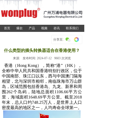
首页
爆款
产品
视频
咨讯
联系我们
分享至:
什么类型的插头转换器适合在香港使用？
来源:
发布时间:
2024-07-12
9603
次浏览
香港（Hong Kong），简称“港”（HK），
全称中华人民共和国香港特别行政区，位于
中国南部、
珠江口
以东，西与中国
澳门
隔海
相望，北与
深圳市
相邻，南临
珠海市
万山群
岛，区域范围包括
香港岛
、
九龙
、
新界
和周
围262个岛屿，陆地总面积1106.66平方公
里，海域面积1648.69平方公里。截至2018
年末，总人口约748.25万人，是世界上人口
密度最高的地区之一，人均寿命全球第一。