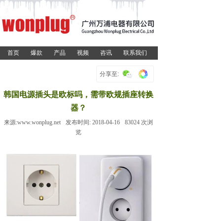
首页
爆款
产品
视频
咨讯
联系我们
分享至:
韩国电源插头是欧标吗，需带欧规插座转换
器？
来源:
www.wonplug.net
发布时间:
2018-04-16
83024
次浏
览