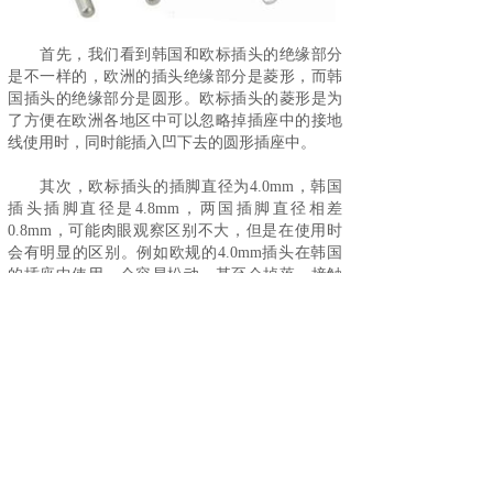
首先，我们看到韩国和欧标插头的绝缘部分
是不一样的，欧洲的插头绝缘部分是菱形，而韩
国插头的绝缘部分是圆形。欧标插头的菱形是为
了方便在欧洲各地区中可以忽略掉插座中的接地
线使用时，同时能插入凹下去的圆形插座中。
其次，欧标插头的插脚直径为4.0mm，韩国
插头插脚直径是4.8mm，两国插脚直径相差
0.8mm，可能肉眼观察区别不大，但是在使用时
会有明显的区别。例如欧规的4.0mm插头在韩国
的插座中使用，会容易松动，甚至会掉落，接触
不良容易损坏用电器。
所以欧规插头和韩国插头有着相似却不相同
的地方。
去韩国旅行还是买4.8mm的德标转换插头，
欧标会偏小，不太适用！
推荐
德标转换插头
，万浦WP-4.8E: